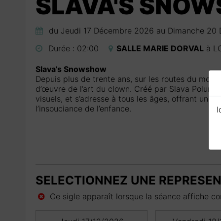
SLAVA'S SNO
du Jeudi 17 Décembre 2026 au Dimanche 20
Durée :
02:00
SALLE MARIE DORVAL
à
L
Slava’s Snowshow
Depuis plus de trente ans, sur les routes du mond
d’œuvre de l’art du clown. Créé par Slava Polunin
visuels, et s’adresse à tous les âges, offrant un v
l’insouciance de l’enfance.
I
SELECTIONNEZ UNE REPRESE
Ce sigle apparaît lorsque la séance affiche com