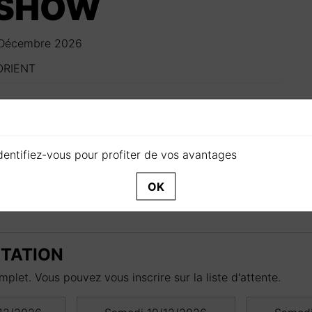
WSHOW
 Décembre 2026
ORIENT
e entier,
Slava’s Snowshow
s’impose comme un chef-
, ce spectacle mêle théâtre, poésie, musique et arts
oyage où rire, émotion et émerveillement réveillent
dentifiez-vous pour profiter de vos avantages
OK
NTATION
plet. Vous pouvez vous inscrire sur la liste d'attente.