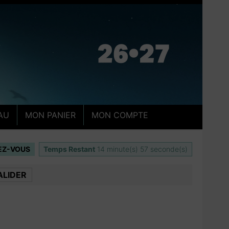
AU
MON PANIER
MON COMPTE
IEZ-VOUS
Temps Restant
14
minute(s)
56
seconde(s)
ALIDER