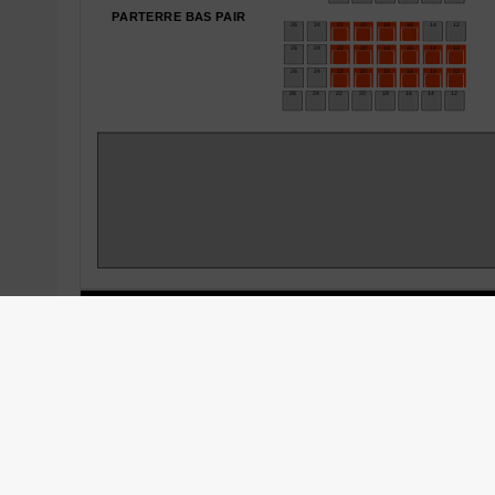
Places sélectionnées
(pour les personnes à mobilité réduite, afin de 
billetterie@theatredelorient.fr)