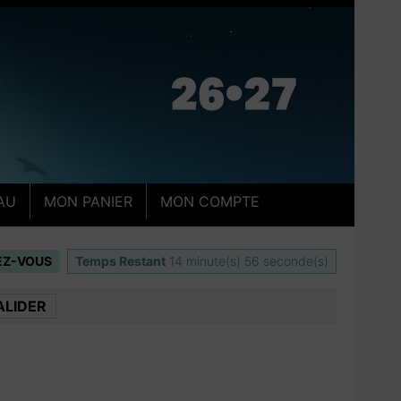
AU
MON PANIER
MON COMPTE
IEZ-VOUS
Temps Restant
14
minute(s)
55
seconde(s)
ALIDER