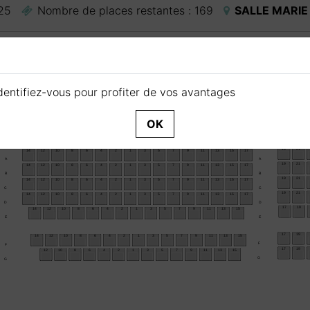
25
Nombre de places restantes :
169
SALLE MARIE
ES
dentifiez-vous pour profiter de vos avantages
les sont représentées en orange sur le plan
 disponibles sont représentées en vert sur le plan
OK