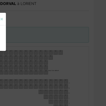
 DORVAL
à
LORIENT