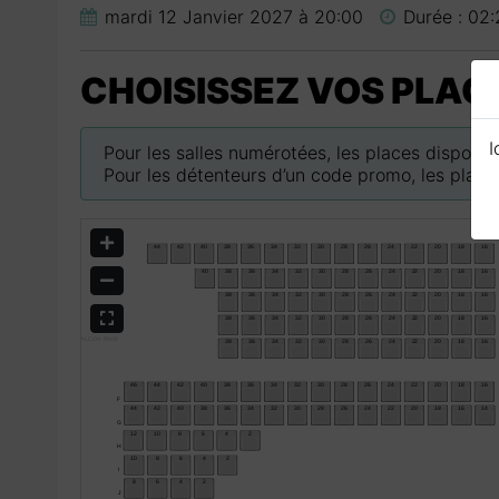
mardi 12 Janvier 2027
à
20:00
Durée :
02:
CHOISISSEZ VOS PLAC
I
Pour les salles numérotées, les places disponib
Pour les détenteurs d’un code promo, les places
AGRANDIR
RÉTRÉCIR
PLEIN ÉCRAN