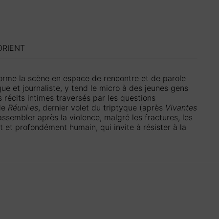
ORIENT
sforme la scène en espace de rencontre et de parole
ue et journaliste, y tend le micro à des jeunes gens
 récits intimes traversés par les questions
 de
Réuni·es
, dernier volet du triptyque (après
Vivantes
rassembler après la violence, malgré les fractures, les
nt et profondément humain, qui invite à résister à la