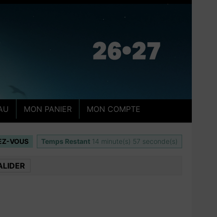
AU
MON PANIER
MON COMPTE
IEZ-VOUS
Temps Restant
14
minute(s)
56
seconde(s)
ALIDER