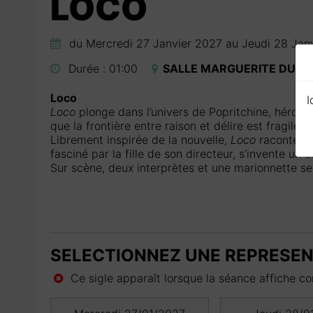
LOCO
du Mercredi 27 Janvier 2027 au Jeudi 28 Jan
Durée :
01:00
SALLE MARGUERITE DURA
Loco
I
Loco
plonge dans l’univers de Popritchine, héros 
que la frontière entre raison et délire est fragile.
Librement inspirée de la nouvelle,
Loco
raconte co
fasciné par la fille de son directeur, s’invente un a
Sur scène, deux interprètes et une marionnette se 
SELECTIONNEZ UNE REPRESE
Ce sigle apparaît lorsque la séance affiche com