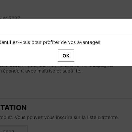
vier 2027
S
à
LORIENT
dentifiez-vous pour profiter de vos avantages
du
Journal d’un fou
de Nicolas Gogol, qui découvre
OK
mment Popritchine, écrasé par sa condition et
utre destin : celui d’un roi, Ferdinand VIII d’Espagne.
répondent avec maîtrise et subtilité.
NTATION
plet. Vous pouvez vous inscrire sur la liste d'attente.