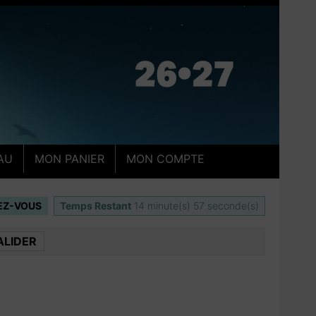
AU
MON PANIER
MON COMPTE
IEZ-VOUS
Temps Restant
14
minute(s)
56
seconde(s)
ALIDER