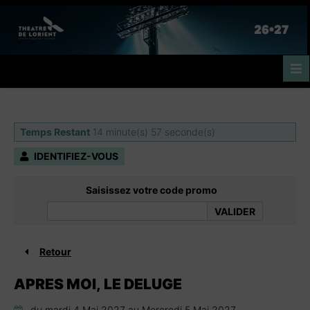
Aller au contenu
Aller au pied de page
Temps Restant
14
minute(s)
56
seconde(s)
IDENTIFIEZ-VOUS
Saisissez votre code promo
VALIDER
Retour
APRES MOI, LE DELUGE
du mardi 4 Mai 2027 au Mercredi 5 Mai 2027